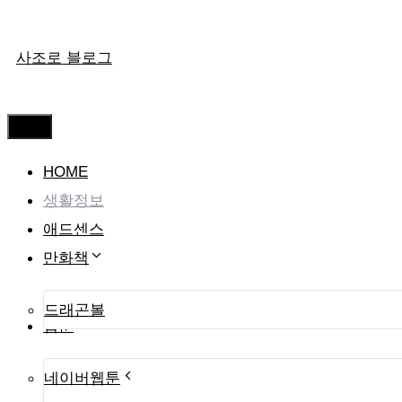
컨
사조로 블로그
텐
츠
로
메
뉴
건
HOME
너
생활정보
뛰
애드센스
기
만화책
드래곤볼
웹툰
네이버웹툰