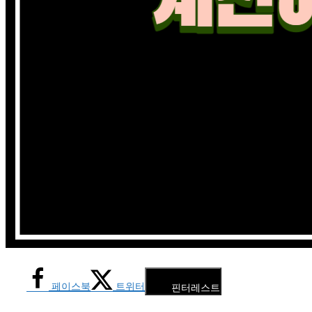
페이스북
트위터
핀터레스트