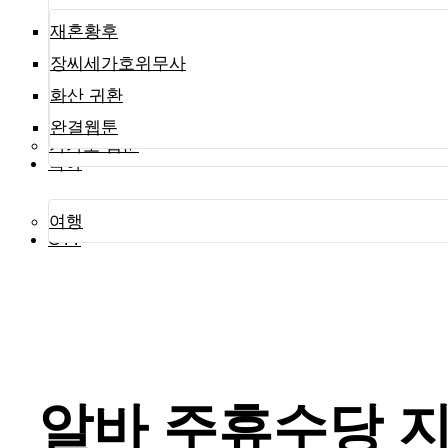
재혼황후
장씨세가호위무사
화산 귀환
완결웹툰
카카오 웹툰
육아
여행
OTT
알바 주휴수당 