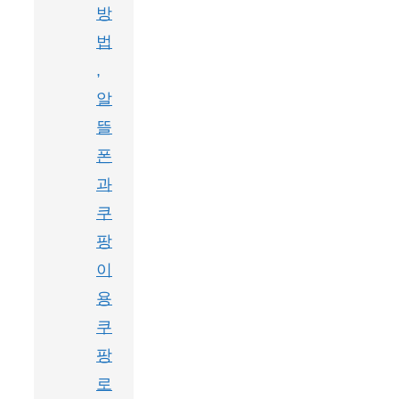
방
법
,
알
뜰
폰
과
쿠
팡
이
용
쿠
팡
로