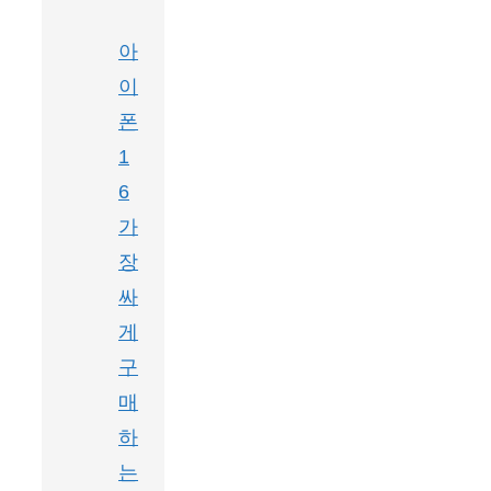
아
이
폰
1
6
가
장
싸
게
구
매
하
는