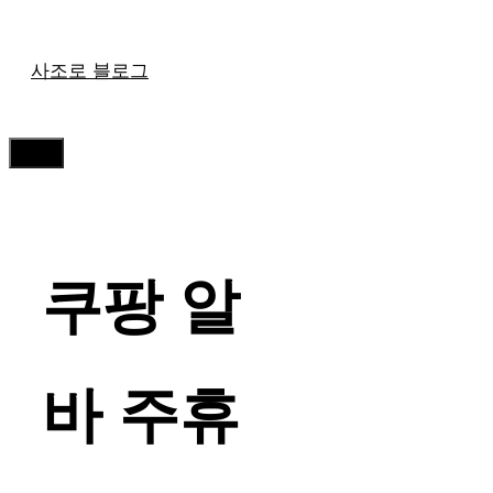
컨
사조로 블로그
텐
츠
메
로
뉴
건
너
뛰
쿠팡 알
기
바 주휴