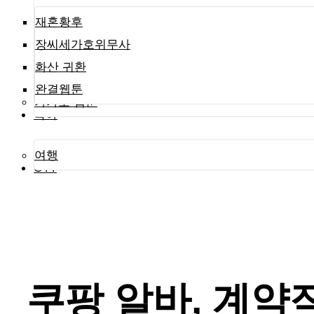
재혼황후
장씨세가호위무사
화산 귀환
완결웹툰
카카오 웹툰
육아
여행
OTT
쿠팡 알바, 계약