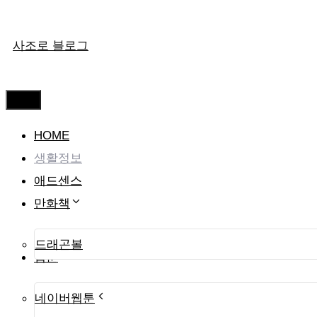
컨
사조로 블로그
텐
츠
로
메
뉴
건
HOME
너
생활정보
뛰
애드센스
기
만화책
드래곤볼
웹툰
네이버웹툰