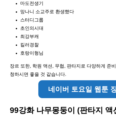
마도전생기
망나니 소교주로 환생했다
스터디그룹
초인의시대
최강부캐
킬러경찰
호랑이형님
장르 또한, 학원 액션, 무협, 판타지로 다양하게 
청하시면 좋을 것 같습니다.
네이버 토요일 웹툰 
99강화 나무몽둥이 (판타지 액