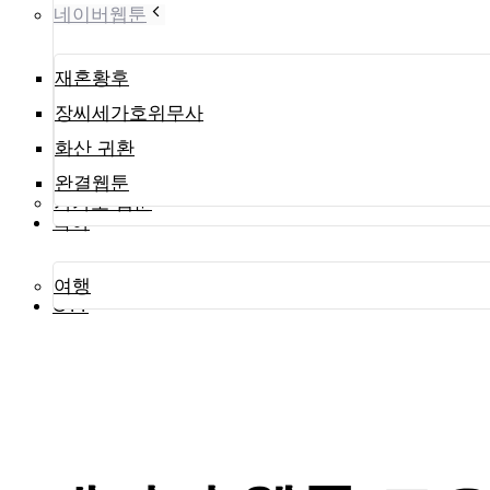
네이버웹툰
재혼황후
장씨세가호위무사
화산 귀환
완결웹툰
카카오 웹툰
육아
여행
OTT